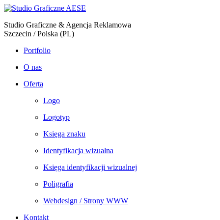
Studio Graficzne & Agencja Reklamowa
Szczecin / Polska (PL)
Portfolio
O nas
Oferta
Logo
Logotyp
Księga znaku
Identyfikacja wizualna
Księga identyfikacji wizualnej
Poligrafia
Webdesign / Strony WWW
Kontakt