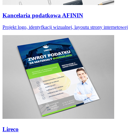
Kancelaria podatkowa AFININ
Projekt logo, identyfkacji wizualnej, layoutu strony internetowej
Lireco