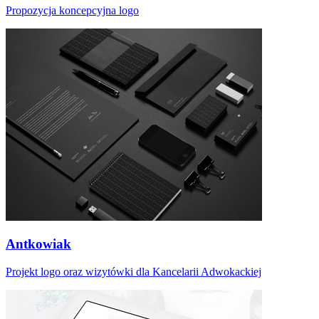
Propozycja koncepcyjna logo
Antkowiak
Projekt logo oraz wizytówki dla Kancelarii Adwokackiej