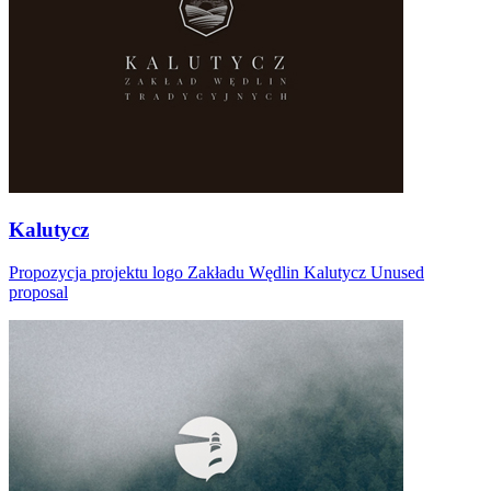
Kalutycz
Propozycja projektu logo Zakładu Wędlin Kalutycz Unused
proposal