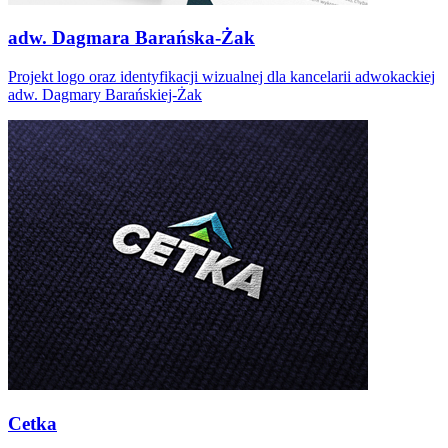
adw. Dagmara Barańska-Żak
Projekt logo oraz identyfikacji wizualnej dla kancelarii adwokackiej
adw. Dagmary Barańskiej-Żak
Cetka