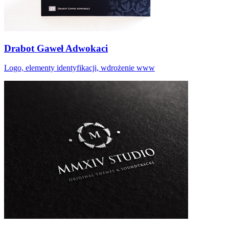
Drabot Gaweł Adwokaci
Logo, elementy identyfikacji, wdrożenie www