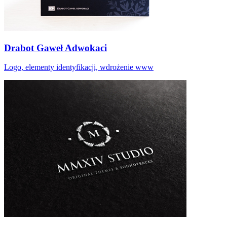
Drabot Gaweł Adwokaci
Logo, elementy identyfikacji, wdrożenie www