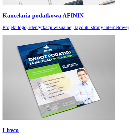
Kancelaria podatkowa AFININ
Projekt logo, identyfkacji wizualnej, layoutu strony internetowej
Lireco