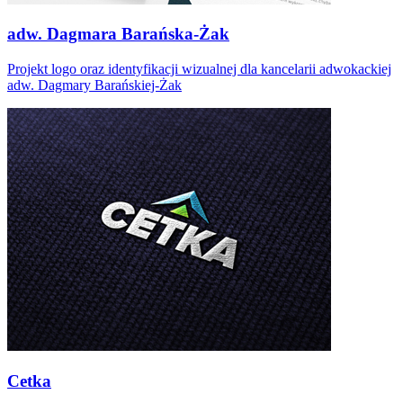
adw. Dagmara Barańska-Żak
Projekt logo oraz identyfikacji wizualnej dla kancelarii adwokackiej
adw. Dagmary Barańskiej-Żak
Cetka