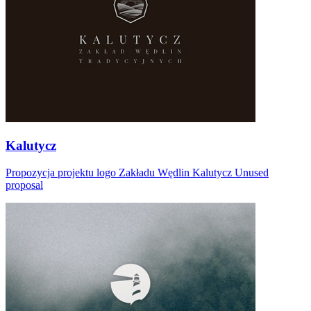
Kalutycz
Propozycja projektu logo Zakładu Wędlin Kalutycz Unused
proposal