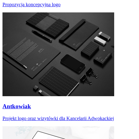
Propozycja koncepcyjna logo
Antkowiak
Projekt logo oraz wizytówki dla Kancelarii Adwokackiej