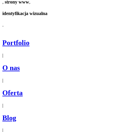
,
strony www
,
identyfikacja wizualna
.
Portfolio
|
O nas
|
Oferta
|
Blog
|