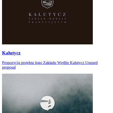
Kalutycz
Propozycja projektu logo Zakładu Wędlin Kalutycz Unused
proposal