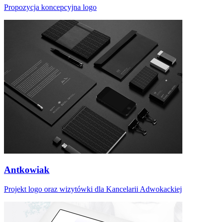
Propozycja koncepcyjna logo
Antkowiak
Projekt logo oraz wizytówki dla Kancelarii Adwokackiej