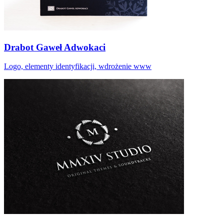
Drabot Gaweł Adwokaci
Logo, elementy identyfikacji, wdrożenie www