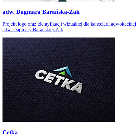
adw. Dagmara Barańska-Żak
Projekt logo oraz identyfikacji wizualnej dla kancelarii adwokackiej
adw. Dagmary Barańskiej-Żak
Cetka