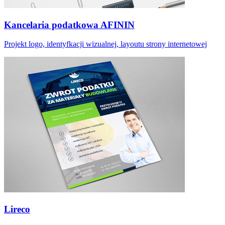
Kancelaria podatkowa AFININ
Projekt logo, identyfkacji wizualnej, layoutu strony internetowej
Lireco