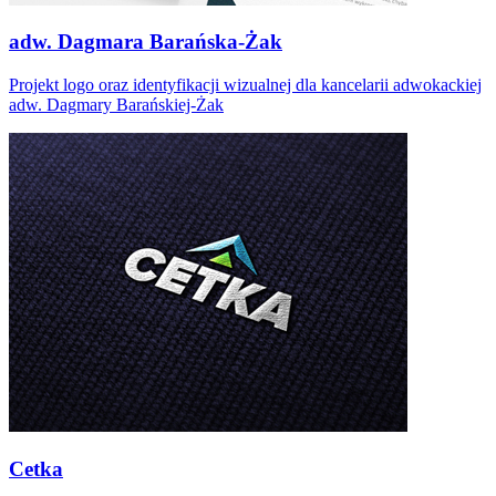
adw. Dagmara Barańska-Żak
Projekt logo oraz identyfikacji wizualnej dla kancelarii adwokackiej
adw. Dagmary Barańskiej-Żak
Cetka