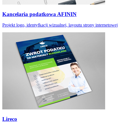
Kancelaria podatkowa AFININ
Projekt logo, identyfkacji wizualnej, layoutu strony internetowej
Lireco