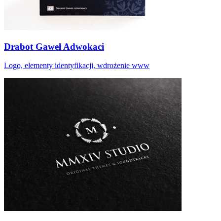
Drabot Gaweł Adwokaci
Logo, elementy identyfikacji, wdrożenie www