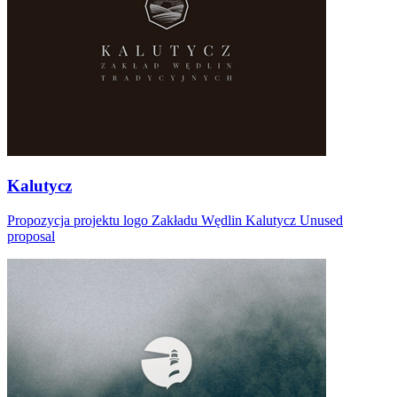
Kalutycz
Propozycja projektu logo Zakładu Wędlin Kalutycz Unused
proposal