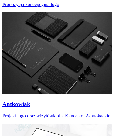
Propozycja koncepcyjna logo
Antkowiak
Projekt logo oraz wizytówki dla Kancelarii Adwokackiej