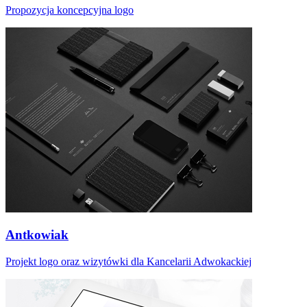
Propozycja koncepcyjna logo
Antkowiak
Projekt logo oraz wizytówki dla Kancelarii Adwokackiej