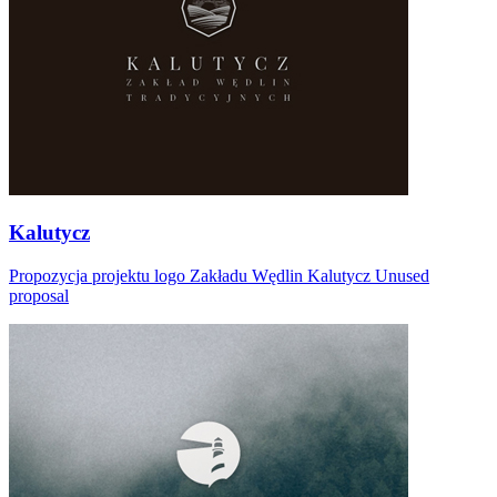
Kalutycz
Propozycja projektu logo Zakładu Wędlin Kalutycz Unused
proposal