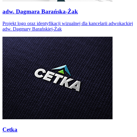
adw. Dagmara Barańska-Żak
Projekt logo oraz identyfikacji wizualnej dla kancelarii adwokackiej
adw. Dagmary Barańskiej-Żak
Cetka