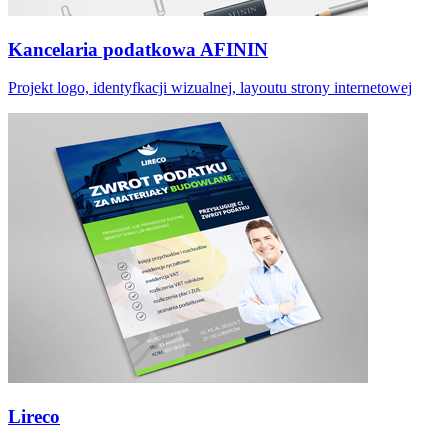
Kancelaria podatkowa AFININ
Projekt logo, identyfkacji wizualnej, layoutu strony internetowej
Lireco