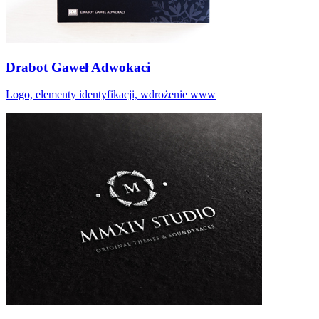
Drabot Gaweł Adwokaci
Logo, elementy identyfikacji, wdrożenie www