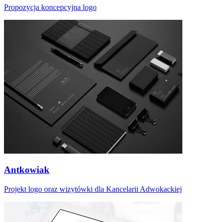
Propozycja koncepcyjna logo
Antkowiak
Projekt logo oraz wizytówki dla Kancelarii Adwokackiej