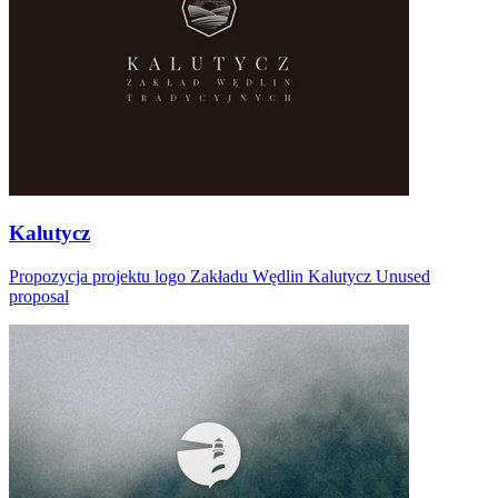
Kalutycz
Propozycja projektu logo Zakładu Wędlin Kalutycz Unused
proposal