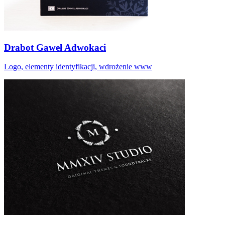
Drabot Gaweł Adwokaci
Logo, elementy identyfikacji, wdrożenie www