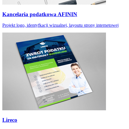
Kancelaria podatkowa AFININ
Projekt logo, identyfkacji wizualnej, layoutu strony internetowej
Lireco