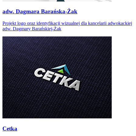
adw. Dagmara Barańska-Żak
Projekt logo oraz identyfikacji wizualnej dla kancelarii adwokackiej
adw. Dagmary Barańskiej-Żak
Cetka